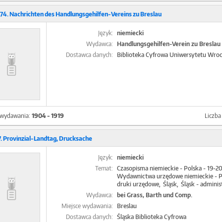
74. Nachrichten des Handlungsgehilfen-Vereins zu Breslau
Język:
niemiecki
Wydawca:
Handlungsgehilfen-Verein zu Breslau
Dostawca danych:
Biblioteka Cyfrowa Uniwersytetu Wro
 wydawania:
1904 - 1919
Liczb
. Provinzial-Landtag, Drucksache
Język:
niemiecki
Temat:
Czasopisma niemieckie - Polska - 19-2
Wydawnictwa urzędowe niemieckie - Po
druki urzędowe
Śląsk
Śląsk - adminis
Wydawca:
bei Grass, Barth und Comp.
Miejsce wydawania:
Breslau
Dostawca danych:
Śląska Biblioteka Cyfrowa