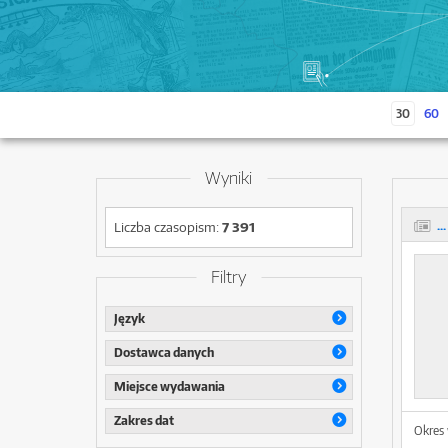
30
60
Wyniki
..
Liczba czasopism:
7 391
Filtry
Język
Dostawca danych
Miejsce wydawania
Zakres dat
Okres