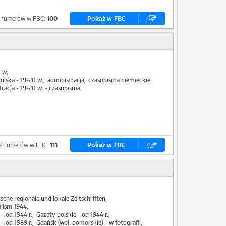
a numerów w FBC:
100
Pokaż w FBC
0 w
lska - 19-20 w.
administracja
czasopisma niemieckie
tracja - 19-20 w. - czasopisma
ba numerów w FBC:
111
Pokaż w FBC
ische regionale und lokale Zeitschriften
alism 1944
 - od 1944 r.
Gazety polskie - od 1944 r.
 - od 1989 r.
Gdańsk (woj. pomorskie) - w fotografii