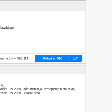
cławskiego
a numerów w FBC:
158
Pokaż w FBC
0 w
lska - 19-20 w.
administracja
czasopisma niemieckie
tracja - 19-20 w. - czasopisma