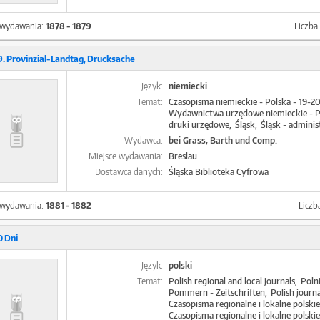
 wydawania:
1878 - 1879
Liczb
. Provinzial-Landtag, Drucksache
Język:
niemiecki
Temat:
Czasopisma niemieckie - Polska - 19-2
Wydawnictwa urzędowe niemieckie - Po
druki urzędowe
Śląsk
Śląsk - adminis
Wydawca:
bei Grass, Barth und Comp.
Miejsce wydawania:
Breslau
Dostawca danych:
Śląska Biblioteka Cyfrowa
 wydawania:
1881 - 1882
Licz
 Dni
Język:
polski
Temat:
Polish regional and local journals
Poln
Pommern - Zeitschriften
Polish journ
Czasopisma regionalne i lokalne polskie
Czasopisma regionalne i lokalne polskie