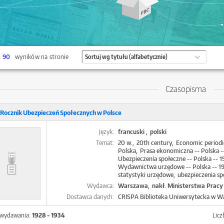
90
wyników na stronie
Czasopisma
. Rocznik Ubezpieczeń Społecznych w Polsce
Język:
francuski
polski
Temat:
20 w.
20th century
Economic periodi
Polska
Prasa ekonomiczna -- Polska -
Ubezpieczenia społeczne -- Polska -- 1
Wydawnictwa urzędowe -- Polska -- 1
statystyki urzędowe
ubezpieczenia sp
Wydawca:
Warszawa
nakł. Ministerstwa Pracy 
Dostawca danych:
CRISPA Biblioteka Uniwersytecka w W
 wydawania:
1928 - 1934
Lic