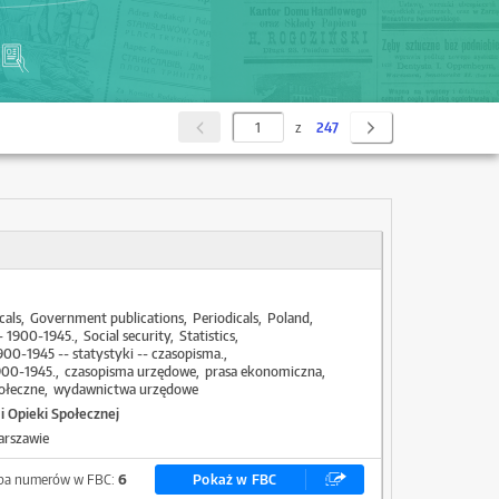
z
247
cals
Government publications
Periodicals
Poland
- 1900-1945.
Social security
Statistics
900-1945 -- statystyki -- czasopisma.
900-1945.
czasopisma urzędowe
prasa ekonomiczna
ołeczne
wydawnictwa urzędowe
i Opieki Społecznej
arszawie
zba numerów w FBC:
6
Pokaż w FBC