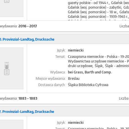
gazety polskie - od 1944 r.
Gdańsk (woj
Gdańsk (woj. pomorskie) - zabytki
Gda
Gdańsk (woj. pomorskie) - 18 w.
Gdańs
Gdańsk (woj. pomorskie) - 1939-1945 r.
Gdańsk (woj. pomorskie) - budownict
Tusk, Donald (1957-)
Gazety polskie - 
 wydawania:
2016 - 2017
Liczb
Targ Węglowy (Gdańsk)
Wolne Miasto 
Bombardowanie lotnicze - 1939-1945 r.
. Provinzial-Landtag, Drucksache
Czasopisma regionalne i lokalne polskie 
Gdańsk (woj. pomorskie) - Cmentarz N
Gdańsk (woj. pomorskie) - budownictw
Język:
niemiecki
Gdańsk (woj. pomorskie) - odbudowa - 
Temat:
Czasopisma niemieckie - Polska - 19-2
Gdańsk (woj. pomorskie) - w sztuce
Gd
Wydawnictwa urzędowe niemieckie - Po
Gdynia (woj. pomorskie) - komunikacja 
druki urzędowe
Śląsk
Śląsk - adminis
Heweliusz, Jan (1611-1687)
Memling, Ha
Muzeum Narodowe (Gdańsk) - zbiory
Wydawca:
bei Grass, Barth und Comp.
Wałęsa, Lech (1943- )
Bursztyn - wyro
Miejsce wydawania:
Breslau
Drogi kolejowe - budownictwo - Polska 
Dostawca danych:
Śląska Biblioteka Cyfrowa
Europejskie Centrum Solidarności (Gda
Gdańsk (woj. pomorskie ; okręg) - Doli
Gdańsk (woj. pomorskie) - 1944-1956 r.
 wydawania:
1883 - 1883
Liczb
Gdańsk (woj. pomorskie) - Wyspa Spic
Gdańsk (woj. pomorskie) - archeologia
Gdańsk (woj. pomorskie) - budownictwo
. Provinzial-Landtag, Drucksache
Gdańsk (woj. pomorskie) - komunikacja
Gdańsk (woj. pomorskie) - kościół św. 
Język:
Gdańsk (woj. pomorskie) - muzealnictw
niemiecki
Gdańsk (woj. pomorskie) - planowanie p
Temat:
Czasopisma niemieckie - Polska - 19-2